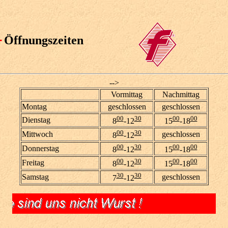
-
Öffnungszeiten
-->
Vormittag
Nachmittag
Montag
geschlossen
geschlossen
00
30
00
00
Dienstag
8
-12
15
-18
00
30
Mittwoch
geschlossen
8
-12
00
30
00
00
Donnerstag
8
-12
15
-18
00
30
00
00
Freitag
8
-12
15
-18
30
30
Samstag
geschlossen
7
-12